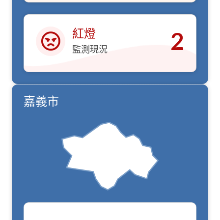
紅燈
2
監測現況
紅燈
嘉義市