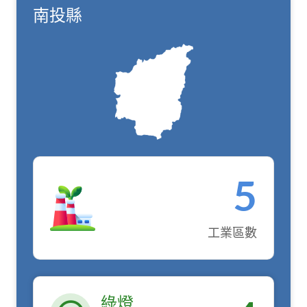
南投縣
5
工業區數
綠燈