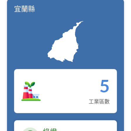
宜蘭縣
5
工業區數