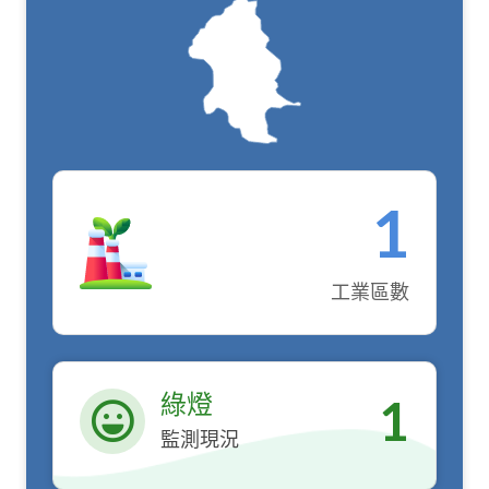
1
工業區數
綠燈
1
監測現況
綠燈