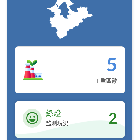
5
工業區數
綠燈
2
監測現況
綠燈